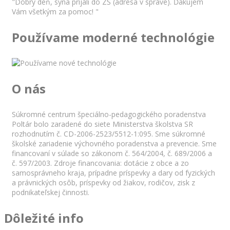
"Dobrý deň, syna prijali do ZŠ (adresa v správe). Ďakujem
Vám všetkým za pomoc! "
Používame moderné technológie
O nás
Súkromné centrum špeciálno-pedagogického poradenstva
Poltár bolo zaradené do siete Ministerstva školstva SR
rozhodnutím č. CD-2006-2523/5512-1:095. Sme súkromné
školské zariadenie výchovného poradenstva a prevencie. Sme
financovaní v súlade so zákonom č. 564/2004, č. 689/2006 a
č. 597/2003. Zdroje financovania: dotácie z obce a zo
samosprávneho kraja, prípadne príspevky a dary od fyzických
a právnických osôb, príspevky od žiakov, rodičov, zisk z
podnikateľskej činnosti.
Dôležité info