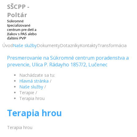
SŠCPP -
Poltár
Súkromné
špecializované
centrum pre deti a
žiakov s PAS alebo
ďalšími PVP
Úvod
Naše služby
Dokumenty
Dotazníky
Kontakty
Transformácia
Presmerovanie na Súkromné centrum poradenstva a
prevencie, Ulica P. Rádayho 1857/2, Lučenec
Nachádzate sa tu:
Hlavná stránka
/
Naše služby
/
Terapie
/
Terapia hrou
Terapia hrou
Terapia hrou