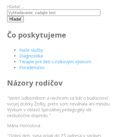
Hľadať ...
Hľadať
Čo poskytujeme
Naše služby
Diagnostika
Terapie pre deti s rizikovým vývinom
Poradenstvo
Názory rodičov
"Verím odborníkom a nechcem sa báť o budúcnosť
svojej dcérky Žofky, preto som neváhala ani minútu.
Výskum v oblasti špeciálnej pedagogiky ide
neskutočne dopredu "
Mária Homolová
"Dobrý deň, syna prijali do ZŠ (adresa v správe).