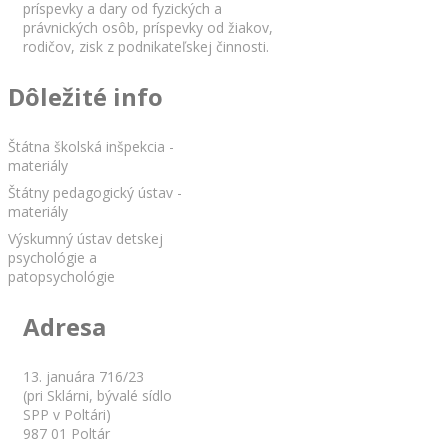
príspevky a dary od fyzických a
právnických osôb, príspevky od žiakov,
rodičov, zisk z podnikateľskej činnosti.
Dôležité info
Štátna školská inšpekcia -
materiály
Štátny pedagogický ústav -
materiály
Výskumný ústav detskej
psychológie a
patopsychológie
Adresa
13. januára 716/23
(pri Sklárni, bývalé sídlo
SPP v Poltári)
987 01 Poltár