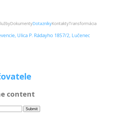
lužby
Dokumenty
Dotazníky
Kontakty
Transformácia
encie, Ulica P. Rádayho 1857/2, Lučenec
ovatele
he content
Submit