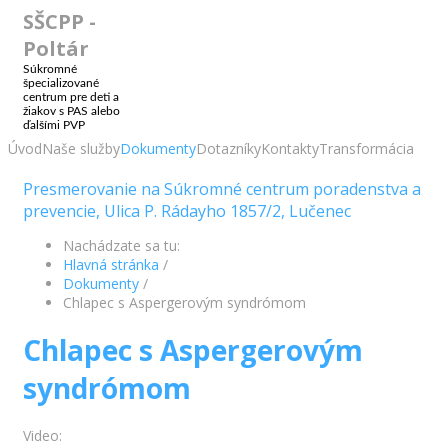
SŠCPP -
Poltár
Súkromné
špecializované
centrum pre deti a
žiakov s PAS alebo
ďalšími PVP
Úvod
Naše služby
Dokumenty
Dotazníky
Kontakty
Transformácia
Presmerovanie na Súkromné centrum poradenstva a
prevencie, Ulica P. Rádayho 1857/2, Lučenec
Nachádzate sa tu:
Hlavná stránka
/
Dokumenty
/
Chlapec s Aspergerovým syndrómom
Chlapec s Aspergerovým
syndrómom
Video: