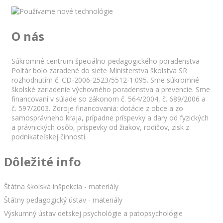
O nás
Súkromné centrum špeciálno-pedagogického poradenstva
Poltár bolo zaradené do siete Ministerstva školstva SR
rozhodnutím č. CD-2006-2523/5512-1:095. Sme súkromné
školské zariadenie výchovného poradenstva a prevencie. Sme
financovaní v súlade so zákonom č. 564/2004, č. 689/2006 a
č. 597/2003. Zdroje financovania: dotácie z obce a zo
samosprávneho kraja, prípadne príspevky a dary od fyzických
a právnických osôb, príspevky od žiakov, rodičov, zisk z
podnikateľskej činnosti.
Dôležité info
Štátna školská inšpekcia - materiály
Štátny pedagogický ústav - materiály
Výskumný ústav detskej psychológie a patopsychológie