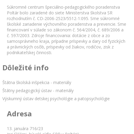
Súkromné centrum špeciálno-pedagogického poradenstva
Poltár bolo zaradené do siete Ministerstva školstva SR
rozhodnutím č. CD-2006-2523/5512-1:095. Sme súkromné
školské zariadenie výchovného poradenstva a prevencie. Sme
financovaní v súlade so zákonom č. 564/2004, č. 689/2006 a
č. 597/2003. Zdroje financovania: dotácie z obce a zo
samosprávneho kraja, prípadne príspevky a dary od fyzických
a právnických osôb, príspevky od žiakov, rodičov, zisk z
podnikateľskej činnosti.
Dôležité info
Štátna školská inšpekcia - materiály
Štátny pedagogický ústav - materiály
Výskumný ústav detskej psychológie a patopsychológie
Adresa
13. januára 716/23