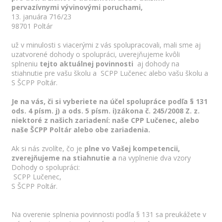
pervazívnymi vývinovými poruchami,
13. januára 716/23
98701 Poltár
už v minulosti s viacerými z vás spolupracovali, mali sme aj
uzatvorené dohody o spolupráci, uverejňujeme kvôli
splneniu
tejto aktuálnej povinnosti
aj dohody na
stiahnutie pre vašu školu a SCPP Lučenec alebo vašu školu a
S ŠCPP Poltár.
Je na vás, či si vyberiete na účel spolupráce podľa § 131
ods. 4 písm. j) a ods. 5 písm. i)zákona č. 245/2008 Z. z.
niektoré z našich zariadení: naše CPP Lučenec, alebo
naše ŠCPP Poltár alebo obe zariadenia.
Ak si nás zvolíte, čo je
plne vo Vašej kompetencii,
zverejňujeme na stiahnutie a
na vyplnenie dva vzory
Dohody o spolupráci:
SCPP Lučenec,
S ŠCPP Poltár.
Na overenie splnenia povinnosti podľa § 131 sa preukážete v