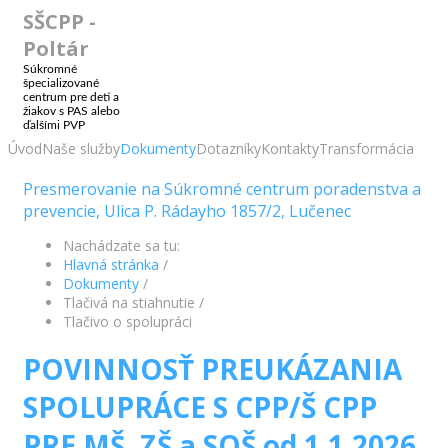
SŠCPP -
Poltár
Súkromné
špecializované
centrum pre deti a
žiakov s PAS alebo
ďalšími PVP
Úvod
Naše služby
Dokumenty
Dotazníky
Kontakty
Transformácia
Presmerovanie na Súkromné centrum poradenstva a
prevencie, Ulica P. Rádayho 1857/2, Lučenec
Nachádzate sa tu:
Hlavná stránka
/
Dokumenty
/
Tlačivá na stiahnutie
/
Tlačivo o spolupráci
POVINNOSŤ PREUKÁZANIA
SPOLUPRÁCE S CPP/Š CPP
PRE MŠ, ZŠ a SOŠ od 1.1.2026