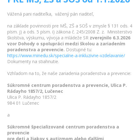
Vážená pani riaditeľka, vážený pán riaditeľ,
na základe povinnosti pre MŠ, ZŠ a SOŠ v zmysle § 131 ods. 4
písm. j) a ods. 5 písm. i) zákona č. 245/2008 Z. z. Ministerstvo
školstva, výskumu, vývoja a mládeže SR
zverejnilo 6.3.2026
vzor Dohody o spolupráci medzi školou a zariadením
poradenstva a prevencie.
Dostupné tu:
https://www.minedu.sk/
specialne-a-inkluzivne-
vzdelavanie/
Dokumenty na stiahnutie.
Vzhľadom na to, že naše zariadenia poradenstva a prevencie:
Súkromné centrum poradenstva a prevencie, Ulica P.
Rádayho 1857/2, Lučenec
Ulica P. Rádayho 1857/2
984 01 Lučenec
a
S
úkromné špecializované centrum poradenstva a
prevencie
pre deti a žiakov s autizmom
alebo ďalšími