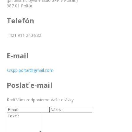
(pri Sklárni, bývalé sídlo SPP v Poltári)
987 01 Poltár
Telefón
+421 911 243 882
E-mail
scspp.poltar@gmail.com
Poslať e-mail
Radi Vám zodpovieme Vaše otázky