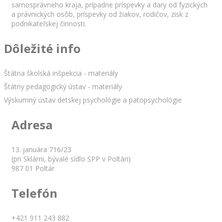
samosprávneho kraja, prípadne príspevky a dary od fyzických
a právnických osôb, príspevky od žiakov, rodičov, zisk z
podnikateľskej činnosti.
Dôležité info
Štátna školská inšpekcia - materiály
Štátny pedagogický ústav - materiály
Výskumný ústav detskej psychológie a patopsychológie
Adresa
13. januára 716/23
(pri Sklárni, bývalé sídlo SPP v Poltári)
987 01 Poltár
Telefón
+421 911 243 882