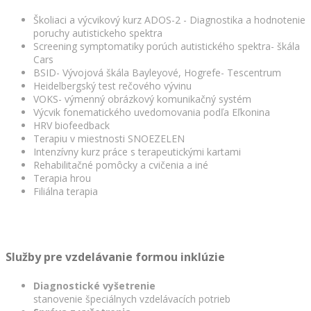
Školiaci a výcvikový kurz ADOS-2 - Diagnostika a hodnotenie
poruchy autistickeho spektra
Screening symptomatiky porúch autistického spektra- škála
Cars
BSID- Vývojová škála Bayleyové, Hogrefe- Tescentrum
Heidelbergský test rečového vývinu
VOKS- výmenný obrázkový komunikačný systém
Výcvik fonematického uvedomovania podľa Eľkonina
HRV biofeedback
Terapiu v miestnosti SNOEZELEN
Intenzívny kurz práce s terapeutickými kartami
Rehabilitačné pomôcky a cvičenia a iné
Terapia hrou
Filiálna terapia
Služby pre vzdelávanie formou inklúzie
Diagnostické vyšetrenie
stanovenie špeciálnych vzdelávacích potrieb