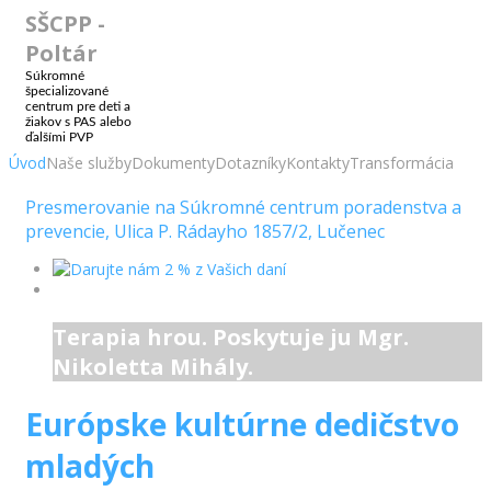
SŠCPP -
Poltár
Súkromné
špecializované
centrum pre deti a
žiakov s PAS alebo
ďalšími PVP
Úvod
Naše služby
Dokumenty
Dotazníky
Kontakty
Transformácia
Presmerovanie na Súkromné centrum poradenstva a
prevencie, Ulica P. Rádayho 1857/2, Lučenec
Terapia hrou. Poskytuje ju Mgr.
Nikoletta Mihály.
Európske kultúrne dedičstvo
mladých