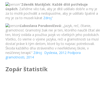
"
Zdeněk Matějček:
Každé dítě potřebuje
úspěch
. Zařiďme věci tak, aby je dítě udělalo dobře a my je
za to mohli pochválit a nedopusťme, aby je udělalo špatně a
my je za to museli kárat
Zdroj
"
Ľuboslava Porubovičová:
„Jazyk, reč, čítanie,
gramotnosť. Gramotný žiak nie je ten, ktorého naučili čítať ale
ten, ktorý ovláda a používa jazyk vo všetkých jeho podobách.
Všetko, čo vieme o vývine jazyka, reči a gramotnosti sa musí
dostať práve k tým deťom, ktoré by to najviac potrebovali.
Škoda každého dňa stráveného v neefektívnej škole, v
neúčinnej terapií.“
Zdroj: Dyslexia, 2012
Podpora
gramotnosti, 2014
Zopár štatistík
1133