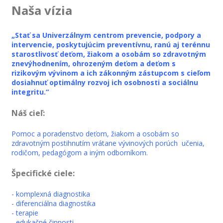
Naša vízia
„Stať sa Univerzálnym centrom prevencie, podpory a
intervencie, poskytujúcim preventívnu, ranú aj terénnu
starostlivosť deťom, žiakom a osobám so zdravotným
znevýhodnením, ohrozeným deťom a deťom s
rizikovým vývinom a ich zákonným zástupcom s cieľom
dosiahnuť optimálny rozvoj ich osobnosti a sociálnu
integritu.“
Náš cieľ:
Pomoc a poradenstvo deťom, žiakom a osobám so
zdravotným postihnutím vrátane vývinových porúch učenia,
rodičom, pedagógom a iným odborníkom.
Špecifické ciele:
- komplexná diagnostika
- diferenciálna diagnostika
- terapie
- edukačné činnosti