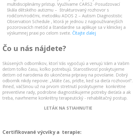
multidisciplinárny prístup. Využívame CARS2 -Posudzovací
škála dětského autizmu – štrukturovaný rozhovor s
rodičom/rodičmi, metodiku ADOS 2 – Autism Diagnostistic
Observation Schedule , ktorá je jednou z najpoužívanejších
pozorovacích metód a štandardne sa aplikuje sa v klinickej a
výskumnej praxi po celom svete.
Čítajte ďalej
Čo u nás nájdete?
Skúsených odborníkov, ktorí Vás vypočujú a venujú Vám a Vašim
deťom toľko času, koľko potrebujú. Starostlivosť poskytujeme
deťom od narodenia do ukončenia prípravy na povolanie. Dobrý
odborník nikdy nepovie: „Máte čas, príďte, keď sa dieťa rozhovorí“.
Ihneď, väčšinou už na prvom stretnutí poskytujeme konkrétne
preventívne rady, podrobne diagnostikujeme potreby dieťaťa a ak
treba, navrhneme konkrétny terapeutický - rehabilitačný postup.
LETÁK NA STIAHNUTIE
Certifikované výcviky a terapie: