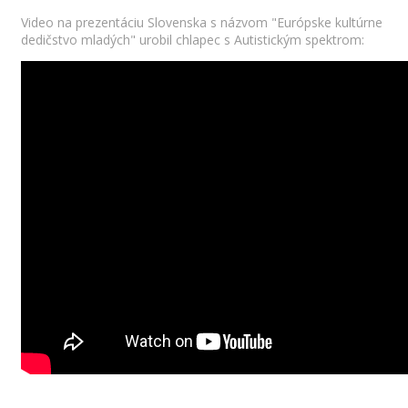
Video na prezentáciu Slovenska s názvom "Európske kultúrne
dedičstvo mladých" urobil chlapec s Autistickým spektrom: