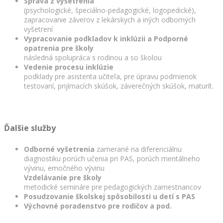
Správa z vyšetrenia
(psychologické, špeciálno-pedagogické, logopedické),
zapracovanie záverov z lekárskych a iných odborných
vyšetrení
Vypracovanie podkladov k inklúzii a Podporné
opatrenia pre školy
následná spolupráca s rodinou a so školou
Vedenie procesu inklúzie
podklady pre asistenta učiteľa, pre úpravu podmienok
testovaní, prijímacích skúšok, záverečných skúšok, maturít.
Ďalšie služby
Odborné vyšetrenia
zamerané na diferenciálnu
diagnostiku porúch učenia pri PAS, porúch mentálneho
vývinu, emočného vývinu
Vzdelávanie pre školy
metodické semináre pre pedagogických zamestnancov
Posudzovanie školskej spôsobilosti u detí s PAS
Výchovné poradenstvo pre rodičov a pod.