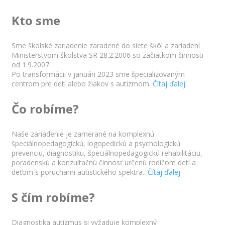
Kto sme
Sme školské zariadenie zaradené do siete škôl a zariadení
Ministerstvom školstva SR 28.2.2006 so začiatkom činnosti
od 1.9.2007.
Po transformácii v januári 2023 sme špecializovaným
centrom pre deti alebo žiakov s autizmom.
Čítaj ďalej
Čo robíme?
Naše zariadenie je zamerané na komplexnú
špeciálnopedagogickú, logopedickú a psychologickú
prevenciu, diagnostiku, špeciálnopedagogickú rehabilitáciu,
poradenskú a konzultačnú činnosť určenú rodičom detí a
deťom s poruchami autistického spektra..
Čítaj ďalej
S čím robíme?
Diagnostika autizmus si vyžaduje komplexný